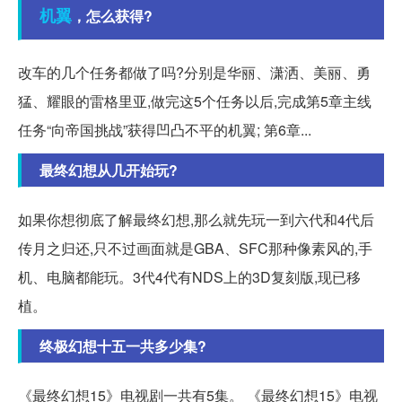
机翼
，怎么获得?
改车的几个任务都做了吗?分别是华丽、潇洒、美丽、勇
猛、耀眼的雷格里亚,做完这5个任务以后,完成第5章主线
任务“向帝国挑战”获得凹凸不平的机翼; 第6章...
最终幻想从几开始玩?
如果你想彻底了解最终幻想,那么就先玩一到六代和4代后
传月之归还,只不过画面就是GBA、SFC那种像素风的,手
机、电脑都能玩。3代4代有NDS上的3D复刻版,现已移
植。
终极幻想十五一共多少集?
《最终幻想15》电视剧一共有5集。 《最终幻想15》电视