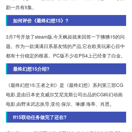
剧一共有5集。
如何评价《最终幻想15》?
3月7号开放了steam版,今天枫叔就来回答一下狒狒15的问
题。作为一款满满日系基友情的产品,它在欧美玩家心目中
都有十分稳定的根基。PC版不少在PS4上已经拿了白金。
最终幻想15介绍?
《最终幻想15:王者之剑》是《最终幻想》系列第三部CG
电影,是由日本史克威尔艾尼克斯公司出品的CG科幻动画
电影,由野末武志执导,亚伦·保尔、琳娜·海蒂、肖恩。
ff15联动任务做完了还在?