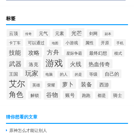
标签
光芒
云顶
元气
元素
剑网
传奇
副本
可以通过
小游戏
开原
属性
卡丁车
手机
地图
方舟
技能
攻略
最终幻想
星际争霸
模式
游戏
武器
火线
热血传奇
洛克
玩家
自己的
王国
等级
电脑
的人
的是
艾尔
萝卜
装备
西游
英雄
荣耀
角色
谷物
账号
骑士
解锁
跑跑
都是
猜你想看的文章
原神怎么才能让别人