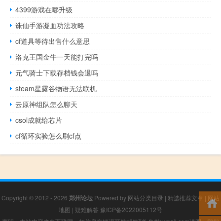
4399游戏在哪升级
诛仙手游凝血功法攻略
cf道具等待出售什么意思
洛克王国金牛一天能打完吗
元气骑士下载存档钱会退吗
steam星露谷物语无法联机
云原神组队怎么聊天
csol成就给芯片
cf循环实验怎么刷cf点
Copyright © 2012 - 2026
郑州论坛
Powered by
网站分类目录
|
精选推荐文章
|
网站
地图
|
疑难解答
豫ICP备2022005112号