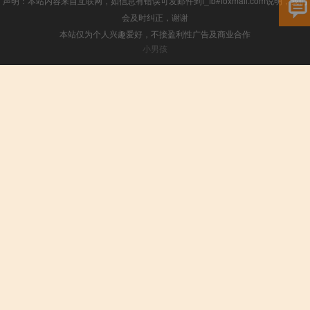
声明：本站内容来自互联网，如信息有错误可发邮件到f_fb#foxmail.com说明，我们
会及时纠正，谢谢
本站仅为个人兴趣爱好，不接盈利性广告及商业合作
小男孩