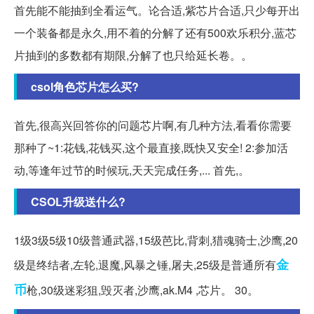
首先能不能抽到全看运气。论合适,紫芯片合适,只少每开出
一个装备都是永久,用不着的分解了还有500欢乐积分,蓝芯
片抽到的多数都有期限,分解了也只给延长卷。。
csol角色芯片怎么买?
首先,很高兴回答你的问题芯片啊,有几种方法,看看你需要
那种了~1:花钱,花钱买,这个最直接,既快又安全! 2:参加活
动,等逢年过节的时候玩,天天完成任务,... 首先,。
CSOL升级送什么?
1级3级5级10级普通武器,15级芭比,背刺,猎魂骑士,沙鹰,20
金
级是终结者,左轮,退魔,风暴之锤,屠夫,25级是普通所有
币
枪,30级迷彩狙,毁灭者,沙鹰,ak.M4 ,芯片。 30。