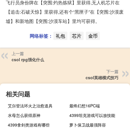
飞行员身份牌在【突围:灼热炼狱】里获得,无人机芯片在
【追击:石破天惊】里获得,还有个“黑匣子”在【突围:沙漠废
墟】和新地图【突围:沙漠车站】里均可获得。
网络标签：
礼包
芯片
金币
上一篇
csol rpg强化什么
下一篇
csol英雄模式技巧
相关问题
艾尔登法环火之治愈道具
最终幻想16PC端
水母怎么获得原神
4399坦克游戏可以放技能
4399拿剑类游戏有哪些
萝卜保卫战最强阵容