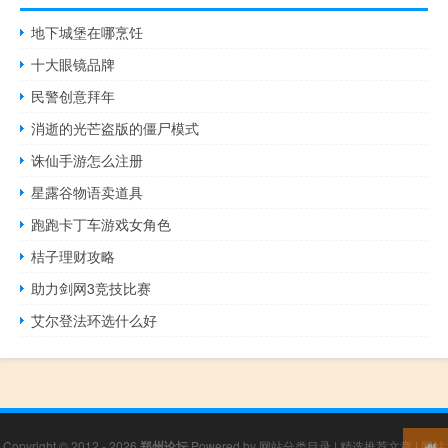
地下城堡在哪烹饪
十大眼镜品牌
民警创意拜年
消逝的光芒盗版的僵尸模式
诛仙手游怎么注册
星露谷物语卖道具
跑跑卡丁车游戏女角色
桔子理财攻略
助力剑网3竞技比赛
艾尔登法环选什么好
Copyright © 2012 - 2026
郑州论坛
Powered by
网站分类目录
|
精选推荐文章
|
网站