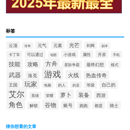
标签
光芒
云顶
元气
元素
剑网
传奇
副本
可以通过
小游戏
开原
属性
卡丁车
手机
地图
方舟
技能
攻略
最终幻想
星际争霸
模式
游戏
武器
火线
热血传奇
洛克
玩家
自己的
王国
等级
电脑
的人
的是
艾尔
萝卜
装备
西游
英雄
荣耀
角色
谷物
账号
骑士
解锁
跑跑
都是
猜你想看的文章