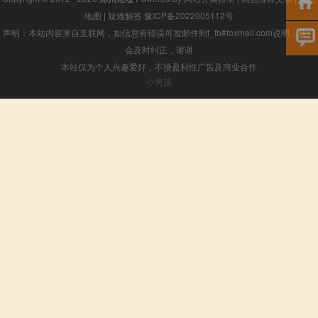
地图
|
疑难解答
豫ICP备2022005112号
声明：本站内容来自互联网，如信息有错误可发邮件到f_fb#foxmail.com说明，我们
会及时纠正，谢谢
本站仅为个人兴趣爱好，不接盈利性广告及商业合作
小男孩