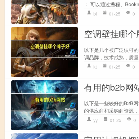
： 可以通过携程、Bookin
bl
01-25
0
空调壁挂哪个
以下是几个被广泛认可的空
调品牌，技术成熟，质量
kt
01-25
0
有用的b2b网
以下是一些较好的B2B网
的供应商和采购商资源，服
yy
01-25
0