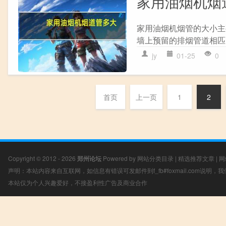
家用油烟机烟
家用油烟机烟管的大小主
墙上预留的排烟管道相匹
jy
01-25
0
首页
上一页
1
2
Copyright © 2012 - 2026
郑州论坛
Powered by
网站分类目录
|
精选推荐文章
|
网
声明：本站内容来自互联网，如信息有错误可发邮件到f_fb#foxmail.com说明
本站仅为个人兴趣爱好，不接盈利性广告及商业合作