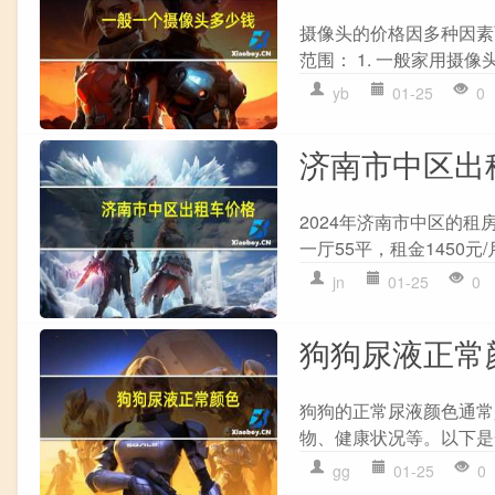
摄像头的价格因多种因素
范围： 1. 一般家用摄像头
yb
01-25
0
济南市中区出
2024年济南市中区的租房价
一厅55平，租金1450元/
jn
01-25
0
狗狗尿液正常
狗狗的正常尿液颜色通常
物、健康状况等。以下是一
gg
01-25
0