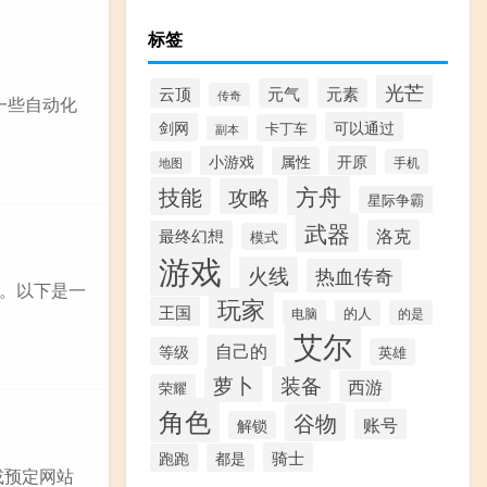
标签
光芒
云顶
元气
元素
传奇
一些自动化
可以通过
剑网
卡丁车
副本
小游戏
开原
属性
手机
地图
方舟
技能
攻略
星际争霸
武器
洛克
最终幻想
模式
游戏
火线
热血传奇
。以下是一
玩家
王国
电脑
的人
的是
艾尔
自己的
等级
英雄
萝卜
装备
西游
荣耀
角色
谷物
账号
解锁
骑士
跑跑
都是
或预定网站