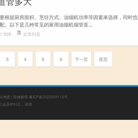
道管多大
要根据厨房面积、烹饪方式、油烟机功率等因素来选择，同时也
配。以下是几种常见的家用油烟机烟管直...
828
文章列表
3
4
5
6
下一页
尾页
站地图
|
疑难解答
豫ICP备2022005112号
，我们会及时纠正，谢谢