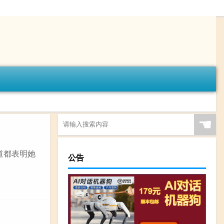
☚
道都表明她
公告