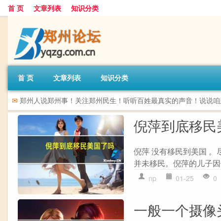
首 页
文章列表
知识分类
首 页
文章列表
知识分类
✉
郑州人说郑州事！关注郑州民生！听听百姓最真实的声音！说说咱
倪萍到底移民
倪萍 没有移民到美国 
并未移民。倪萍的儿子因
np
01-25
0
一般一个摄像