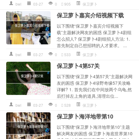
bwl
03-27
0
905
保卫萝卜
保卫萝卜嘉宾介绍视频下载
以下围绕“保卫萝卜嘉宾介绍视频下
载”主题解决网友的困惑 保卫萝卜4剧组
怎么招人? 保卫萝卜4剧组招人方法: 1.
首先制定自己想招聘的人才要求。 ...
bwl
03-27
0
533
保卫萝卜
保卫萝卜4第57关
以下围绕“保卫萝卜4第57关”主题解决网
友的困惑 保卫萝卜4绿野奇缘57关攻略
详解? 1. 首先我们在中间放两个乌龟,然
后打掉左上角的道具,清理出位...
bwl
03-27
0
528
保卫萝卜
保卫萝卜海洋地带第10
以下围绕“保卫萝卜海洋地带第10”主题
解决网友的困惑 保卫萝卜海底世界第10