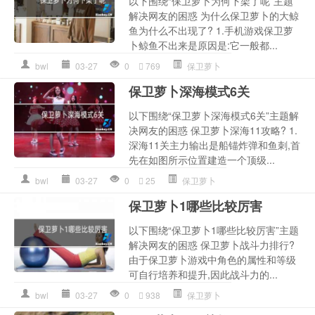
以下围绕“保卫萝卜为何下架了呢”主题
解决网友的困惑 为什么保卫萝卜的大鲸
鱼为什么不出现了? 1.手机游戏保卫萝
卜鲸鱼不出来是原因是:它一般都...
bwl
03-27
0
769
保卫萝卜
保卫萝卜深海模式6关
以下围绕“保卫萝卜深海模式6关”主题解
决网友的困惑 保卫萝卜深海11攻略? 1.
深海11关主力输出是船锚炸弹和鱼刺,首
先在如图所示位置建造一个顶级...
bwl
03-27
0
25
保卫萝卜
保卫萝卜1哪些比较厉害
以下围绕“保卫萝卜1哪些比较厉害”主题
解决网友的困惑 保卫萝卜战斗力排行?
由于保卫萝卜游戏中角色的属性和等级
可自行培养和提升,因此战斗力的...
bwl
03-27
0
938
保卫萝卜