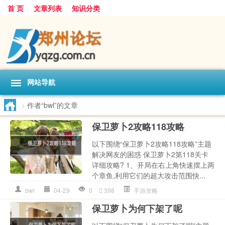
首 页
文章列表
知识分类
网站导航
>
作者“bwl”的文章
保卫萝卜2攻略118攻略
以下围绕“保卫萝卜2攻略118攻略”主题
解决网友的困惑 保卫萝卜2第118关卡
详细攻略? 1、开局在右上角快速摆上两
个章鱼,利用它们的超大攻击范围快...
bwl
04-29
0
398
手游攻略
保卫萝卜为何下架了呢