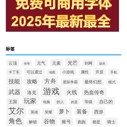
标签
光芒
云顶
元气
元素
剑网
传奇
副本
可以通过
小游戏
开原
属性
卡丁车
手机
地图
方舟
技能
攻略
最终幻想
星际争霸
模式
游戏
武器
火线
热血传奇
洛克
玩家
自己的
王国
等级
电脑
的人
的是
艾尔
萝卜
装备
西游
英雄
荣耀
角色
谷物
账号
骑士
解锁
跑跑
都是