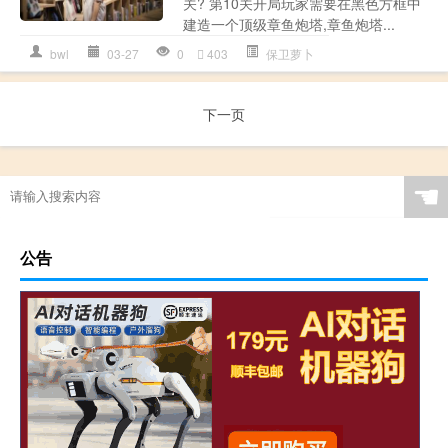
关? 第10关开局玩家需要在黑色方框中
建造一个顶级章鱼炮塔,章鱼炮塔...
bwl
03-27
0
403
保卫萝卜
下一页
☚
公告