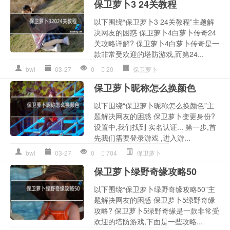
保卫萝卜3 24关教程
以下围绕“保卫萝卜3 24关教程”主题解
决网友的困惑 保卫萝卜4白萝卜传奇24
关攻略详解? 保卫萝卜4白萝卜传奇是一
款非常受欢迎的塔防游戏,而第24...
bwl
03-27
0
20
保卫萝卜
保卫萝卜昵称怎么换颜色
以下围绕“保卫萝卜昵称怎么换颜色”主
题解决网友的困惑 保卫萝卜变更身份?
设置中,我们找到 实名认证... 第一步,首
先我们需要登录游戏 ,进入游...
bwl
03-27
0
704
保卫萝卜
保卫萝卜绿野奇缘攻略50
以下围绕“保卫萝卜绿野奇缘攻略50”主
题解决网友的困惑 保卫萝卜5绿野奇缘
攻略? 保卫萝卜5绿野奇缘是一款非常受
欢迎的塔防游戏,下面是一些攻略...