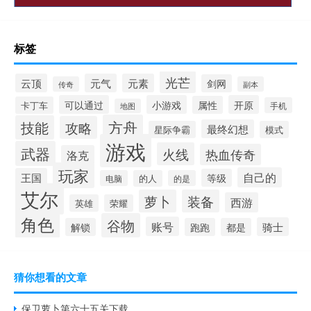
标签
光芒
云顶
元气
元素
剑网
传奇
副本
可以通过
小游戏
开原
属性
卡丁车
手机
地图
方舟
技能
攻略
最终幻想
星际争霸
模式
游戏
武器
火线
热血传奇
洛克
玩家
自己的
王国
等级
电脑
的人
的是
艾尔
萝卜
装备
西游
英雄
荣耀
角色
谷物
账号
骑士
解锁
跑跑
都是
猜你想看的文章
保卫萝卜第六十五关下载