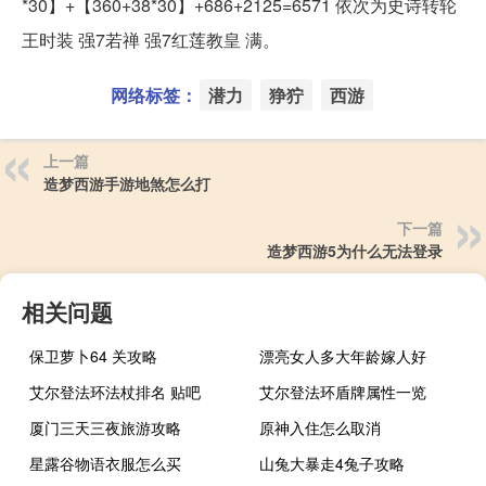
*30】+【360+38*30】+686+2125=6571 依次为史诗转轮
王时装 强7若禅 强7红莲教皇 满。
网络标签：
潜力
狰狞
西游
上一篇
造梦西游手游地煞怎么打
下一篇
造梦西游5为什么无法登录
相关问题
保卫萝卜64 关攻略
漂亮女人多大年龄嫁人好
艾尔登法环法杖排名 贴吧
艾尔登法环盾牌属性一览
厦门三天三夜旅游攻略
原神入住怎么取消
星露谷物语衣服怎么买
山兔大暴走4兔子攻略