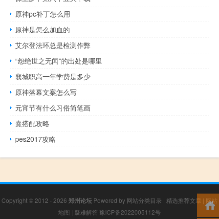
原神pc补丁怎么用
原神是怎么加血的
艾尔登法环总是检测作弊
“怨绝世之无闻”的出处是哪里
襄城职高一年学费是多少
原神落幕文案怎么写
元宵节有什么习俗简笔画
熹搭配攻略
pes2017攻略
Copyright © 2012 - 2026
郑州论坛
Powered by
网站分类目录
|
精选推荐文章
|
网站
地图
|
疑难解答
豫ICP备2022005112号