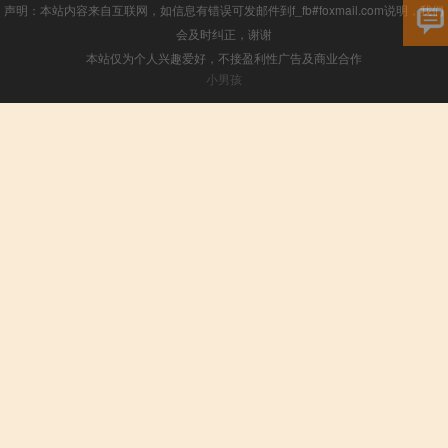
声明：本站内容来自互联网，如信息有错误可发邮件到f_fb#foxmail.com说明，我们
会及时纠正，谢谢
本站仅为个人兴趣爱好，不接盈利性广告及商业合作
小男孩