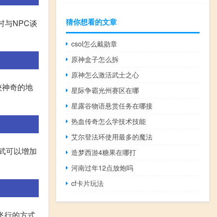
猜你想看的文章
村与NPC谈
csol怎么戴勋章
原神盒子怎么拆
原神怎么激活武士之心
较神奇的地
星际争霸光州赛区在哪
星露谷物语悬赏任务在哪接
热血传奇怎么学技术技能
艾尔登法环使用最多的魔法
武可以增加
造梦西游4糖果在哪打
河南过年12点放炮吗
cf卡片玩法
飞行的方式