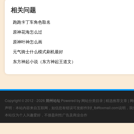
相关问题
跑跑卡丁车角色取名
原神花海怎么过
原神叶神怎么画
元气骑士什么模式刷机最好
东方神起小说（东方神起王道文）
Copyright © 2012 - 2026
郑州论坛
Powered by
网站分类目录
|
精选推荐文章
|
网
声明：本站内容来自互联网，如信息有错误可发邮件到f_fb#foxmail.com说明
本站仅为个人兴趣爱好，不接盈利性广告及商业合作