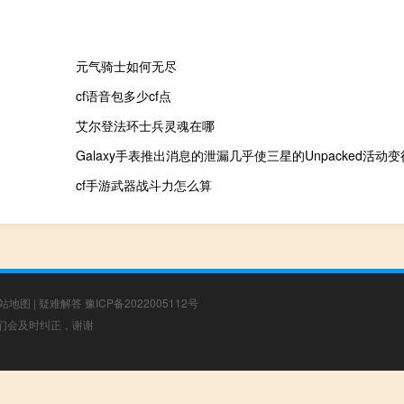
元气骑士如何无尽
cf语音包多少cf点
艾尔登法环士兵灵魂在哪
Galaxy手表推出消息的泄漏几乎使三星的Unpacked活动
cf手游武器战斗力怎么算
站地图
|
疑难解答
豫ICP备2022005112号
，我们会及时纠正，谢谢