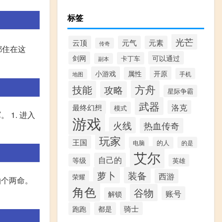
标签
光芒
云顶
元气
元素
传奇
都住在这
可以通过
剑网
卡丁车
副本
小游戏
开原
属性
手机
地图
方舟
技能
攻略
星际争霸
武器
洛克
最终幻想
模式
 1. 进入
游戏
火线
热血传奇
玩家
王国
电脑
的人
的是
艾尔
自己的
等级
英雄
萝卜
装备
西游
荣耀
抽个两命。
角色
谷物
账号
解锁
骑士
跑跑
都是