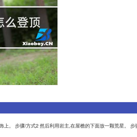
上。 步骤/方式2 然后利用岩主,在屋檐的下面放一颗荒星。 步骤