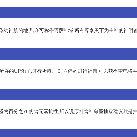
华纳神族的地界,亦可称作阿萨神域,所有尊奉奥丁为主神的神明
所在的UP池子,进行祈愿。 3. 不停的进行祈愿,可以获得雷电将军。
怪物百分之70的雷元素抗性,所以说原神雷神命座抽取建议就是