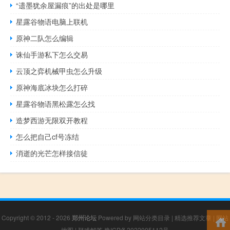
“遗墨犹余屋漏痕”的出处是哪里
星露谷物语电脑上联机
原神二队怎么编辑
诛仙手游私下怎么交易
云顶之弈机械甲虫怎么升级
原神海底冰块怎么打碎
星露谷物语黑松露怎么找
造梦西游无限双开教程
怎么把自己cf号冻结
消逝的光芒怎样接信徒
Copyright © 2012 - 2026
郑州论坛
Powered by
网站分类目录
|
精选推荐文章
|
网站
地图
|
疑难解答
豫ICP备2022005112号