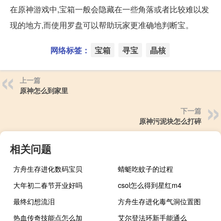
在原神游戏中,宝箱一般会隐藏在一些角落或者比较难以发
现的地方,而使用罗盘可以帮助玩家更准确地判断宝。
网络标签：
宝箱
寻宝
晶核
上一篇
原神怎么到家里
下一篇
原神污泥块怎么打碎
相关问题
方舟生存进化数码宝贝
蜻蜓吃蚊子的过程
大年初二春节开业好吗
csol怎么得到星红m4
最终幻想流泪
方舟生存进化毒气洞位置图
热血传奇技能点怎么加
艾尔登法环新手能通么