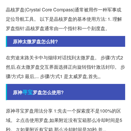
晶核罗盘(Crystal Core Compass)通常被用作一种军事或
定位导航工具。 以下是晶核罗盘的基本使用方法: 1. 理解
罗盘指针:晶核罗盘通常由一个指针和一个刻度盘。
原神太微罗盘怎么转?
在穷途末路关卡中与烟绯对话找到太微罗盘。 步骤/方式2
然后,在太微罗盘交互界面选择正向旋转指针激活封印。 步
骤/方式3 最后,... 步骤/方式1 是太威罗盘,首先,。
寻宝
原神
罗盘怎么使用?
原神寻宝罗盘用法分享 1:先去一个探索度不是100%的区
域。 2:点击使用罗盘,如果附近没有宝箱那么冷却时间是5
秒。 3:如果附近有宝箱,那么冷却时间是30秒,并...