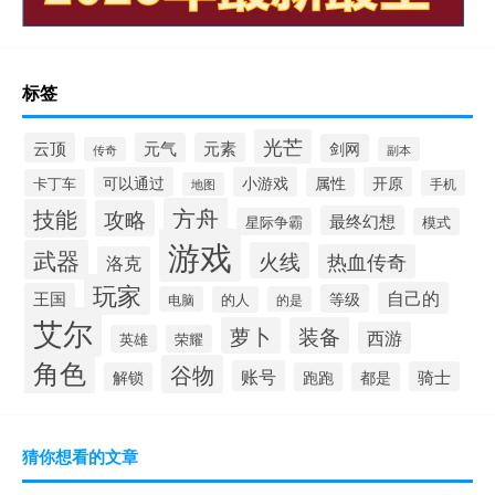
标签
光芒
云顶
元气
元素
剑网
传奇
副本
可以通过
小游戏
开原
属性
卡丁车
手机
地图
方舟
技能
攻略
最终幻想
星际争霸
模式
游戏
武器
火线
热血传奇
洛克
玩家
自己的
王国
等级
电脑
的人
的是
艾尔
萝卜
装备
西游
英雄
荣耀
角色
谷物
账号
骑士
解锁
跑跑
都是
猜你想看的文章