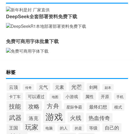
DeepSeek全套部署资料免费下载
免费可商用字体批量下载
标签
光芒
云顶
元气
元素
剑网
传奇
副本
可以通过
小游戏
开原
属性
卡丁车
手机
地图
方舟
技能
攻略
最终幻想
星际争霸
模式
游戏
武器
火线
热血传奇
洛克
玩家
自己的
王国
等级
电脑
的人
的是