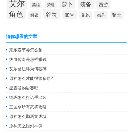
艾尔
萝卜
装备
西游
英雄
荣耀
角色
谷物
账号
骑士
解锁
跑跑
都是
猜你想看的文章
京东春节券怎么领
热血传奇是怎样赚钱
艾尔登法环为何破碎
原神怎么才能得很多原石
星露谷物语赛吧
德玛怎么打诺手出装
三国杀所有武将攻略
原神怎么勘测龙废墟
原神怎么碰到神像