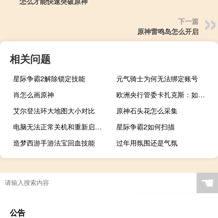
怎么才能快速突破原神
下一篇
原神雷鸣岛怎么开启
相关问题
星际争霸2解除锁定技能
元气骑士为何无法绑定账号
肖怎么画原神
欧洲央行管委卡扎克斯：如果核心通胀不减缓整体通胀风险将上升
艾尔登法环大地图大小对比
原神石头花怎么采集
电脑无法正常关机和重新启动（电脑无法正常关机）
星际争霸2如何扫描
造梦西游手游法宝回血技能
过年用氛围还是气氛
☚
公告