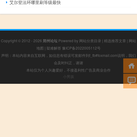
艾尔登法环哪里刷等级最快
Copyright © 2012 - 2026
郑州论坛
Powered by
网站分类目录
|
精选推荐文章
|
网站
地图
|
疑难解答
豫ICP备2022005112号
声明：本站内容来自互联网，如信息有错误可发邮件到f_fb#foxmail.com说明，我们
会及时纠正，谢谢
本站仅为个人兴趣爱好，不接盈利性广告及商业合作
小男孩