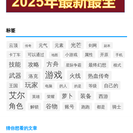
标签
光芒
云顶
元气
元素
剑网
传奇
副本
可以通过
小游戏
开原
属性
卡丁车
手机
地图
方舟
技能
攻略
最终幻想
星际争霸
模式
游戏
武器
火线
热血传奇
洛克
玩家
自己的
王国
等级
电脑
的人
的是
艾尔
萝卜
装备
西游
英雄
荣耀
角色
谷物
账号
骑士
解锁
跑跑
都是
猜你想看的文章