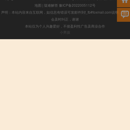
地图
|
疑难解答
豫ICP备2022005112号
声明：本站内容来自互联网，如信息有错误可发邮件到f_fb#foxmail.com说明，我们
会及时纠正，谢谢
本站仅为个人兴趣爱好，不接盈利性广告及商业合作
小男孩