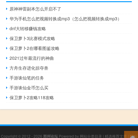
原神神雷副本怎么开启不了
华为手机怎么把视频转换成mp3（怎么把视频转换成mp3）
dnf大转移赚钱攻略
保卫萝卜3比赛模式攻略
保卫萝卜2在哪看图鉴攻略
2021过年最流行的神曲
方舟生存进化掠夺兽
手游诛仙笔的任务
手游诛仙金币怎么买
保卫萝卜2攻略118攻略
Copyright © 2012 - 2026
郑州论坛
Powered by
网站分类目录
|
精选推荐文章
|
网站