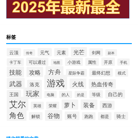
标签
光芒
云顶
元气
元素
剑网
传奇
副本
可以通过
小游戏
开原
属性
卡丁车
手机
地图
方舟
技能
攻略
最终幻想
星际争霸
模式
游戏
武器
火线
热血传奇
洛克
玩家
自己的
王国
等级
电脑
的人
的是
艾尔
萝卜
装备
西游
英雄
荣耀
角色
谷物
账号
骑士
解锁
跑跑
都是