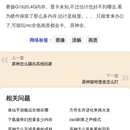
赛扬G1620,4G内存。显卡未知,不过估计也好不到哪去,看
为硬件保留了那么多内存,估计是核显。。。 只能拿来办公
了,可能玩mc全低画质都会卡。 原神全。
网络标签：
图像
流畅
画质
上一篇
原神怎么踢出其他玩家
下一篇
原神旋转堡垒怎么打
相关问题
诛仙手游极品生物在哪
方舟生存进化单挑火龙
下载最终幻想要多少内存
csol刺青之声模式
原神怎么完成风拳的成就
原神怎么装备紫色羽毛