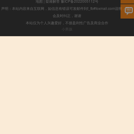
地图
|
疑难解答
豫ICP备2022005112号
声明：本站内容来自互联网，如信息有错误可发邮件到f_fb#foxmail.com说明，我们
会及时纠正，谢谢
本站仅为个人兴趣爱好，不接盈利性广告及商业合作
小男孩