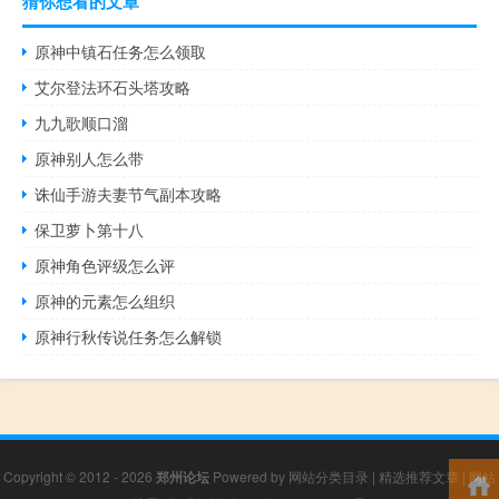
猜你想看的文章
原神中镇石任务怎么领取
艾尔登法环石头塔攻略
九九歌顺口溜
原神别人怎么带
诛仙手游夫妻节气副本攻略
保卫萝卜第十八
原神角色评级怎么评
原神的元素怎么组织
原神行秋传说任务怎么解锁
Copyright © 2012 - 2026
郑州论坛
Powered by
网站分类目录
|
精选推荐文章
|
网站