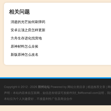
相关问题
消逝的光芒如何刷弹药
安卓云顶之弈怎样更新
方舟生存进化找营地
原神材料怎么全捡
新版原神怎么改名
Copyright © 2012 - 2026
郑州论坛
Powered by
网站分类目录
|
精选推荐文章
|
网
声明：本站内容来自互联网，如信息有错误可发邮件到f_fb#foxmail.com说明
本站仅为个人兴趣爱好，不接盈利性广告及商业合作