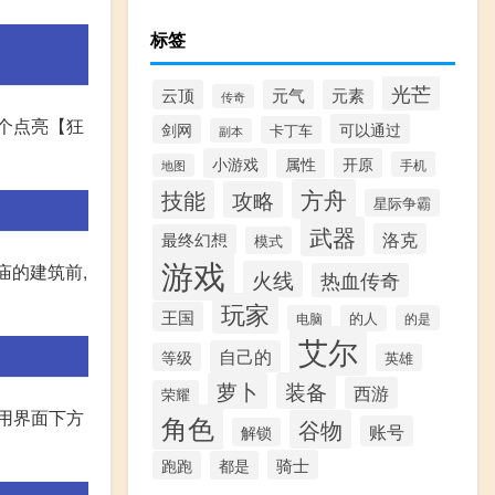
标签
光芒
云顶
元气
元素
传奇
一个点亮【狂
可以通过
剑网
卡丁车
副本
小游戏
开原
属性
手机
地图
方舟
技能
攻略
星际争霸
武器
洛克
最终幻想
模式
游戏
庙的建筑前,
火线
热血传奇
玩家
王国
电脑
的人
的是
艾尔
自己的
等级
英雄
萝卜
装备
西游
荣耀
使用界面下方
角色
谷物
账号
解锁
骑士
跑跑
都是