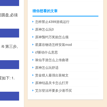
猜你想看的文章
圆盘,必须
怎样禁止4399游戏运行
原神怎么玩0
原神预约万奖励怎么领
星露谷物语怎样安装mod
/6 第三步,
cf驱动什么意思
诛仙手游怎么上传曲谱
原神怎么玩舒适
赏金猎人最强出装铭文
下: 1.
原神结晶关卡怎么打开
艾尔登法环要多少港币买