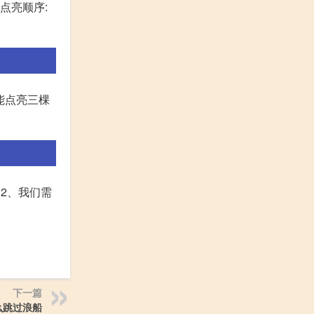
点亮顺序:
能点亮三棵
2、我们需
下一篇
么跳过浪船