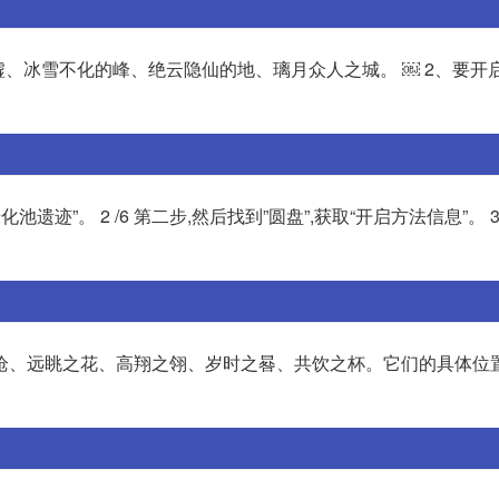
墟、冰雪不化的峰、绝云隐仙的地、璃月众人之城。 ￼ 2、要开启
池遗迹”。 2 /6 第二步,然后找到”圆盘”,获取“开启方法信息”。 3 
、远眺之花、高翔之翎、岁时之晷、共饮之杯。它们的具体位置如