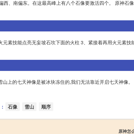
偏西、南偏东。在这最高峰上有八个石像要激活四个。 原神石像
用火元素技能点亮无妄坡石坎下面的火柱 3、紧接着再用火元素技
到雪山上的七天神像是被冰块冻住的,我们无法靠近开启七天神像。 
：
石像
雪山
顺序
原神怎