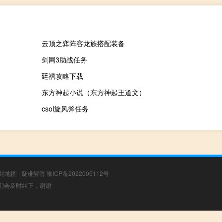
云顶之弈阵容龙族搭配装备
剑网3助战任务
廷禧攻略下载
东方神起小说（东方神起王道文）
csol旋风斧任务
站地图
|
疑难解答
豫ICP备2022005112号
，我们会及时纠正，谢谢