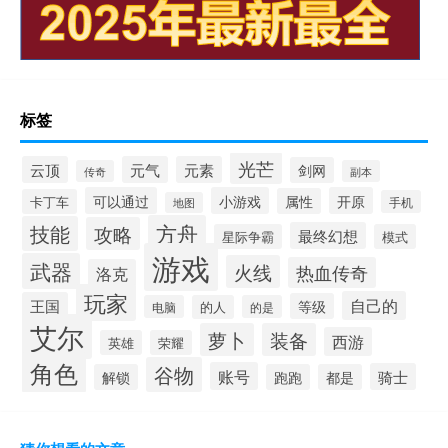
标签
光芒
云顶
元气
元素
剑网
传奇
副本
可以通过
小游戏
开原
属性
卡丁车
手机
地图
方舟
技能
攻略
最终幻想
星际争霸
模式
游戏
武器
火线
热血传奇
洛克
玩家
自己的
王国
等级
电脑
的人
的是
艾尔
萝卜
装备
西游
英雄
荣耀
角色
谷物
账号
骑士
解锁
跑跑
都是