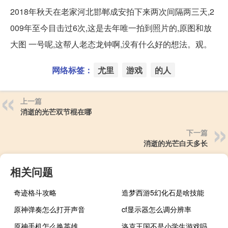
2018年秋天在老家河北邯郸成安拍下来两次间隔两三天,2
009年至今目击过6次,这是去年唯一拍到照片的,原图和放
大图 一号呢,这帮人老态龙钟啊,没有什么好的想法。观。
网络标签：
尤里
游戏
的人
上一篇
消逝的光芒双节棍在哪
下一篇
消逝的光芒白天多长
相关问题
奇迹格斗攻略
造梦西游5幻化石是啥技能
原神弹奏怎么打开声音
cf显示器怎么调分辨率
原神手机怎么换英雄
洛克王国不是小学生游戏吗