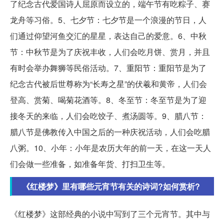
了纪念古代爱国诗人屈原而设立的，端午节有吃粽子、赛
龙舟等习俗。5、七夕节：七夕节是一个浪漫的节日，人
们通过仰望河鱼交汇的星星，表达自己的爱意。6、中秋
节：中秋节是为了庆祝丰收，人们会吃月饼、赏月，并且
有时会举办舞狮等民俗活动。7、重阳节：重阳节是为了
纪念古代被后世尊称为“长寿之星”的伏羲和黄帝，人们会
登高、赏菊、喝菊花酒等。8、冬至节：冬至节是为了迎
接冬天的来临，人们会吃饺子、煮汤圆等。9、腊八节：
腊八节是佛教传入中国之后的一种庆祝活动，人们会吃腊
八粥。10、小年：小年是农历大年的前一天，在这一天人
们会做一些准备，如准备年货、打扫卫生等。
《红楼梦》里有哪些元宵节有关的诗词?如何赏析?
《红楼梦》这部经典的小说中写到了三个元宵节。其中与