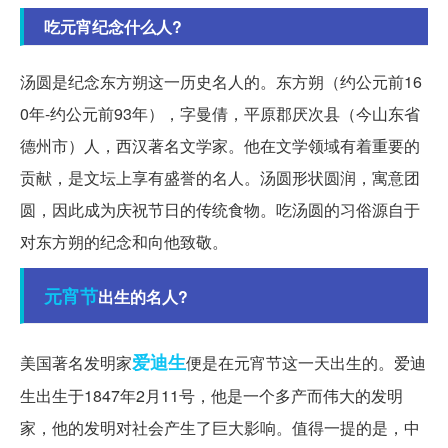
吃元宵纪念什么人?
汤圆是纪念东方朔这一历史名人的。东方朔（约公元前16
0年-约公元前93年），字曼倩，平原郡厌次县（今山东省
德州市）人，西汉著名文学家。他在文学领域有着重要的
贡献，是文坛上享有盛誉的名人。汤圆形状圆润，寓意团
圆，因此成为庆祝节日的传统食物。吃汤圆的习俗源自于
对东方朔的纪念和向他致敬。
元宵节
出生的名人?
爱迪生
美国著名发明家
便是在元宵节这一天出生的。爱迪
生出生于1847年2月11号，他是一个多产而伟大的发明
家，他的发明对社会产生了巨大影响。值得一提的是，中