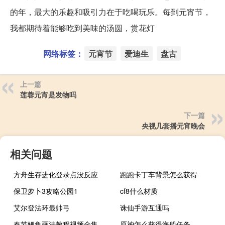
的年，最大的乐趣和吸引力在于吃喝玩乐。每到元宵节，
我都期待着能够吃到美味的汤圆，赏花灯
网络标签：
元宵节
爱迪生
盘古
上一篇
莲蓉元宵是发物吗
下一篇
央视几套播元宵晚会
相关问题
方舟生存进化登录点没反应
跑跑卡丁车背景怎么获得
保卫萝卜3攻略公园1
cf8什么材质
艾尔登法环最帅弓
诛仙手游互通吗
春节鲤鱼画法教程视频全集
原神怎么获得海船任务