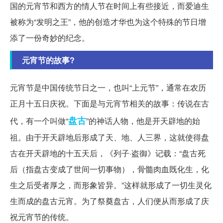
国的元宵节和西方的情人节在时间上有些接近，而爱迪生
被称为“发明之王”，他的创造才华也为这个特殊的节日增
添了一份奇妙的纪念。
元宵节的故事?
元宵节是中国传统节日之一，也叫“上元节”，通常在农历
正月十五日庆祝。下面是与元宵节相关的故事：传说在古
盘古
代，有一个叫做“
”的神话人物，他是开天辟地的始
祖。由于开天辟地后形成了天、地、人三界，这就使得盘
古在开天辟地的十五天后，《列子·盗御》记载：“盘古死
后（指盘古变成了世间一切事物），骨髓肉血既化生，化
生之后受者厚之，而形象皆异。”这样就形成了一切生灵化
生而成的盘古元宵。为了祭奠盘古，人们便从而形成了庆
祝元宵节的传统。