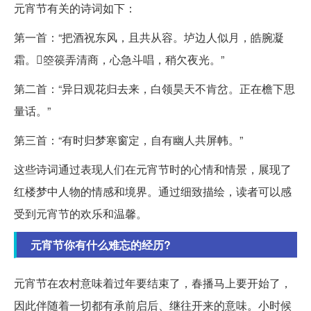
元宵节有关的诗词如下：
第一首：“把酒祝东风，且共从容。垆边人似月，皓腕凝
霜。箜篌弄清商，心急斗唱，稍欠夜光。”
第二首：“异日观花归去来，白领昊天不肯岔。正在檐下思
量话。”
第三首：“有时归梦寒窗定，自有幽人共屏帏。”
这些诗词通过表现人们在元宵节时的心情和情景，展现了
红楼梦中人物的情感和境界。通过细致描绘，读者可以感
受到元宵节的欢乐和温馨。
元宵节你有什么难忘的经历?
元宵节在农村意味着过年要结束了，春播马上要开始了，
因此伴随着一切都有承前启后、继往开来的意味。小时候