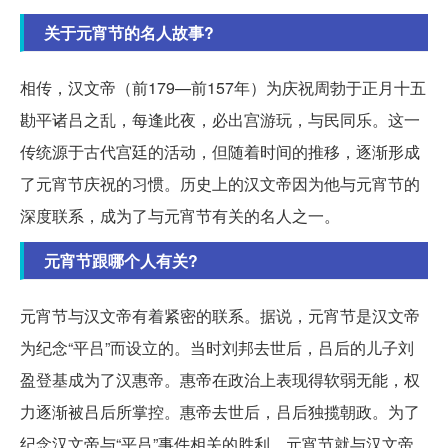
关于元宵节的名人故事?
相传，汉文帝（前179—前157年）为庆祝周勃于正月十五
勘平诸吕之乱，每逢此夜，必出宫游玩，与民同乐。这一
传统源于古代宫廷的活动，但随着时间的推移，逐渐形成
了元宵节庆祝的习惯。历史上的汉文帝因为他与元宵节的
深度联系，成为了与元宵节有关的名人之一。
元宵节跟哪个人有关?
元宵节与汉文帝有着紧密的联系。据说，元宵节是汉文帝
为纪念“平吕”而设立的。当时刘邦去世后，吕后的儿子刘
盈登基成为了汉惠帝。惠帝在政治上表现得软弱无能，权
力逐渐被吕后所掌控。惠帝去世后，吕后独揽朝政。为了
纪念汉文帝与“平吕”事件相关的胜利，元宵节就与汉文帝