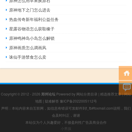
原神怎么用苹果换原石
原神地下之门怎么进去
热血传奇新年福利公益任务
星露谷物语怎么获取橡子
原神鸣神岛小岛怎么解锁
原神画质怎么调画风
诛仙手游禁食怎么卖
Copyright © 2012 - 2026
郑州论坛
Powered by
网站分类目录
|
精选推荐文章
|
网站
地图
|
疑难解答
豫ICP备2022005112号
声明：本站内容来自互联网，如信息有错误可发邮件到f_fb#foxmail.com说明，我们
会及时纠正，谢谢
本站仅为个人兴趣爱好，不接盈利性广告及商业合作
小男孩