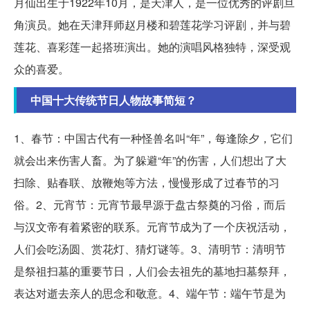
月仙出生于1922年10月，是天津人，是一位优秀的评剧旦
角演员。她在天津拜师赵月楼和碧莲花学习评剧，并与碧
莲花、喜彩莲一起搭班演出。她的演唱风格独特，深受观
众的喜爱。
中国十大传统节日人物故事简短？
1、春节：中国古代有一种怪兽名叫“年”，每逢除夕，它们
就会出来伤害人畜。为了躲避“年”的伤害，人们想出了大
扫除、贴春联、放鞭炮等方法，慢慢形成了过春节的习
俗。2、元宵节：元宵节最早源于盘古祭奠的习俗，而后
与汉文帝有着紧密的联系。元宵节成为了一个庆祝活动，
人们会吃汤圆、赏花灯、猜灯谜等。3、清明节：清明节
是祭祖扫墓的重要节日，人们会去祖先的墓地扫墓祭拜，
表达对逝去亲人的思念和敬意。4、端午节：端午节是为