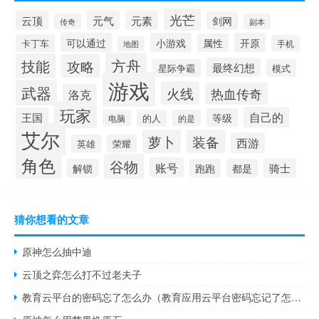
光芒
云顶
元气
元素
剑网
传奇
副本
可以通过
小游戏
开原
属性
卡丁车
手机
地图
方舟
技能
攻略
最终幻想
星际争霸
模式
游戏
武器
火线
热血传奇
洛克
玩家
自己的
王国
等级
电脑
的人
的是
艾尔
萝卜
装备
西游
英雄
荣耀
角色
谷物
账号
骑士
解锁
跑跑
都是
猜你想看的文章
原神怎么抽中迪
云顶之弈怎么打不过老夫子
教育云平台的密码忘了怎么办（教育应用云平台密码忘记了怎么办）