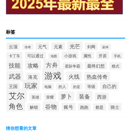
标签
光芒
云顶
元气
元素
剑网
传奇
副本
可以通过
小游戏
开原
属性
卡丁车
手机
地图
方舟
技能
攻略
最终幻想
星际争霸
模式
游戏
武器
火线
热血传奇
洛克
玩家
自己的
王国
等级
电脑
的人
的是
艾尔
萝卜
装备
西游
英雄
荣耀
角色
谷物
账号
骑士
解锁
跑跑
都是
猜你想看的文章