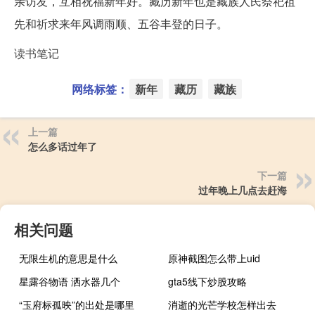
亲访友，互相祝福新年好。藏历新年也是藏族人民祭祀祖
先和祈求来年风调雨顺、五谷丰登的日子。
读书笔记
网络标签：
新年
藏历
藏族
上一篇
怎么多话过年了
下一篇
过年晚上几点去赶海
相关问题
无限生机的意思是什么
原神截图怎么带上uid
星露谷物语 洒水器几个
gta5线下炒股攻略
“玉府标孤映”的出处是哪里
消逝的光芒学校怎样出去