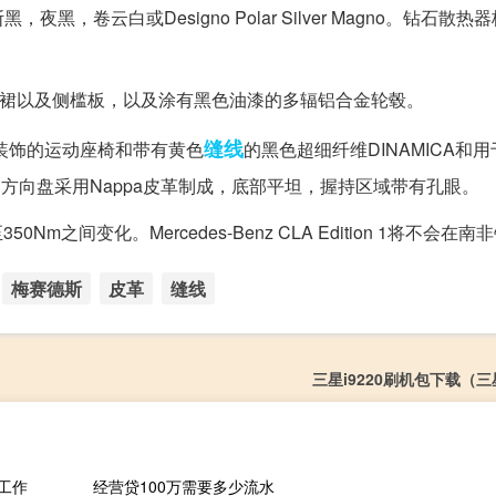
卷云白或Designo Polar Silver Magno。钻石散热
如前后围裙以及侧槛板，以及涂有黑色油漆的多辐铝合金轮毂。
缝线
装饰的运动座椅和带有黄色
的黑色超细纤维DINAMICA和
动方向盘采用Nappa皮革制成，底部平坦，握持区域带有孔眼。
m之间变化。Mercedes-Benz CLA Edition 1将不会在南
梅赛德斯
皮革
缝线
三星i9220刷机包下载（三星
工作
经营贷100万需要多少流水