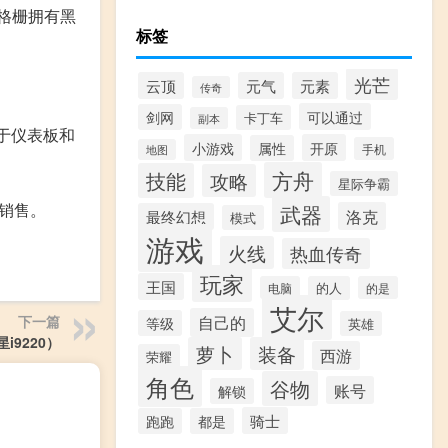
器格栅拥有黑
标签
光芒
云顶
元气
元素
传奇
可以通过
剑网
卡丁车
副本
用于仪表板和
小游戏
开原
属性
手机
地图
方舟
技能
攻略
星际争霸
非销售。
武器
洛克
最终幻想
模式
游戏
火线
热血传奇
玩家
王国
电脑
的人
的是
艾尔
下一篇
自己的
等级
英雄
i9220）
萝卜
装备
西游
荣耀
角色
谷物
账号
解锁
骑士
跑跑
都是