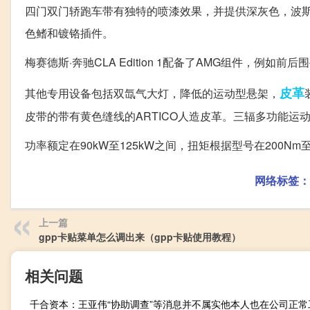
四门双门轿跑车带有独特的喷漆效果，并提供深灰色，波斯黑，夜黑，
色鳍和镀铬插件。
梅赛德斯·奔驰CLA Edition 1配备了AMG组件，例
皮革
其他专用设备包括双氙气大灯，降低的运动型悬架，
皮带的带有黄色缝线的ARTICO人造皮革。三辐多功能运
功率额定在90kW至125kW之间，扭矩根据型号在200Nm至350N
网络标签：
上一篇
gpp卡贴菜单怎么调出来（gpp卡贴使用教程）
相关问题
千合资本：王亚伟“协助调查”等消息并不属实他本人也在公司正常