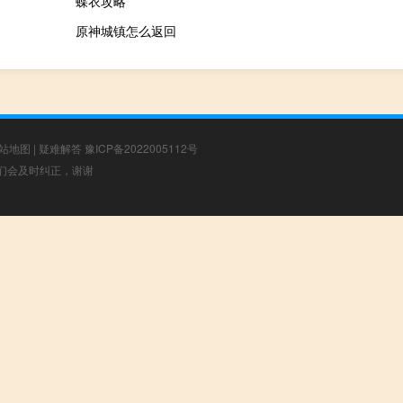
蝶衣攻略
原神城镇怎么返回
站地图
|
疑难解答
豫ICP备2022005112号
，我们会及时纠正，谢谢