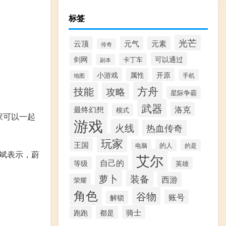
标签
光芒
云顶
元气
元素
传奇
可以通过
剑网
卡丁车
副本
小游戏
开原
属性
手机
地图
方舟
技能
攻略
星际争霸
武器
洛克
最终幻想
模式
家可以一起
游戏
火线
热血传奇
玩家
王国
电脑
的人
的是
李斌表示，蔚
艾尔
自己的
等级
英雄
萝卜
装备
西游
荣耀
角色
谷物
账号
解锁
骑士
跑跑
都是