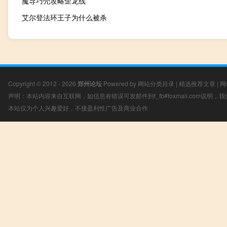
魔导巧壳攻略歪龙线
艾尔登法环王子为什么被杀
Copyright © 2012 - 2026
郑州论坛
Powered by
网站分类目录
|
精选推荐文章
|
网
声明：本站内容来自互联网，如信息有错误可发邮件到f_fb#foxmail.com说明
本站仅为个人兴趣爱好，不接盈利性广告及商业合作