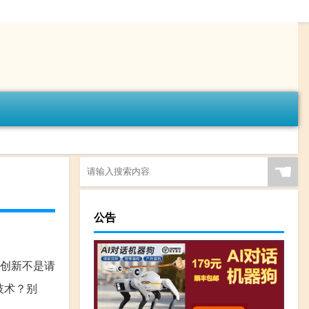
☚
公告
创新不是请
技术？别