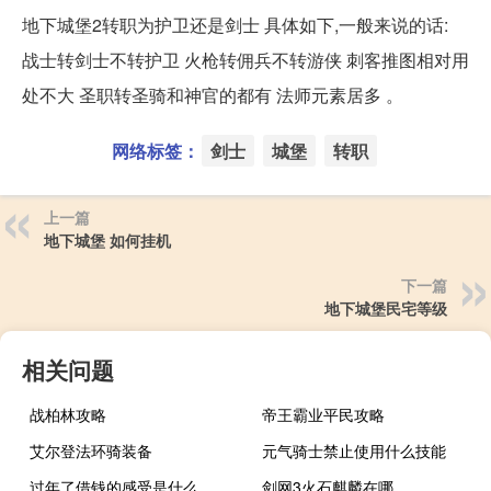
地下城堡2转职为护卫还是剑士 具体如下,一般来说的话:
战士转剑士不转护卫 火枪转佣兵不转游侠 刺客推图相对用
处不大 圣职转圣骑和神官的都有 法师元素居多 。
网络标签：
剑士
城堡
转职
上一篇
地下城堡 如何挂机
下一篇
地下城堡民宅等级
相关问题
战柏林攻略
帝王霸业平民攻略
艾尔登法环骑装备
元气骑士禁止使用什么技能
过年了借钱的感受是什么
剑网3火石麒麟在哪