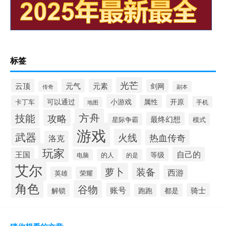
标签
光芒
云顶
元气
元素
剑网
传奇
副本
可以通过
小游戏
开原
属性
卡丁车
手机
地图
方舟
技能
攻略
最终幻想
星际争霸
模式
游戏
武器
火线
热血传奇
洛克
玩家
自己的
王国
等级
电脑
的人
的是
艾尔
萝卜
装备
西游
英雄
荣耀
角色
谷物
账号
骑士
解锁
跑跑
都是