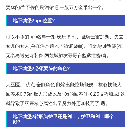
要ss的话,不停的刷酒馆吧,一般五万金币出一个。
地下城堡2npc位置?
可以不杀的npc名单一览 欢乐堡:韩、圣骑士雷加斯、失去
女儿的女人(会在浮木镇地下酒馆吸毒)、净源导师叛徒(在
无名岛送史诗装备,阿兹城触发哥哥在监狱泄密)盲。
地下城堡2必须要练的角色?
大巫医。 优点:全能角色,能输出能控场能奶。核心技能大
回春术0.75的魔力加成以及10s的回春(1+0.25技巧加成),这
就导致了巫医核心属性出了魔力外还加技巧了,遇。
地下城堡2转职为护卫还是剑士，护卫和剑士哪个
好?