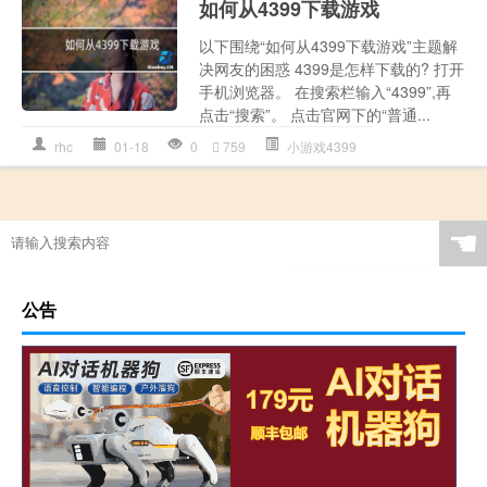
如何从4399下载游戏
以下围绕“如何从4399下载游戏”主题解
决网友的困惑 4399是怎样下载的? 打开
手机浏览器。 在搜索栏输入“4399”,再
点击“搜索”。 点击官网下的“普通...
rhc
01-18
0
759
小游戏4399
☚
公告