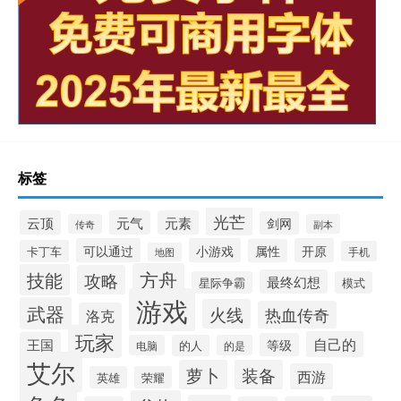
标签
光芒
云顶
元气
元素
剑网
传奇
副本
可以通过
小游戏
开原
属性
卡丁车
手机
地图
方舟
技能
攻略
最终幻想
星际争霸
模式
游戏
武器
火线
热血传奇
洛克
玩家
自己的
王国
等级
电脑
的人
的是
艾尔
萝卜
装备
西游
英雄
荣耀