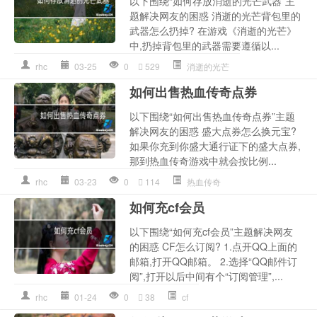
以下围绕“如何存放消逝的光芒武器”主
题解决网友的困惑 消逝的光芒背包里的
武器怎么扔掉? 在游戏《消逝的光芒》
中,扔掉背包里的武器需要遵循以...
rhc
03-25
0
529
消逝的光芒
如何出售热血传奇点券
以下围绕“如何出售热血传奇点券”主题
解决网友的困惑 盛大点券怎么换元宝?
如果你充到你盛大通行证下的盛大点券,
那到热血传奇游戏中就会按比例...
rhc
03-23
0
114
热血传奇
如何充cf会员
以下围绕“如何充cf会员”主题解决网友
的困惑 CF怎么订阅? 1.点开QQ上面的
邮箱,打开QQ邮箱。 2.选择“QQ邮件订
阅”,打开以后中间有个“订阅管理”,...
rhc
01-24
0
38
cf