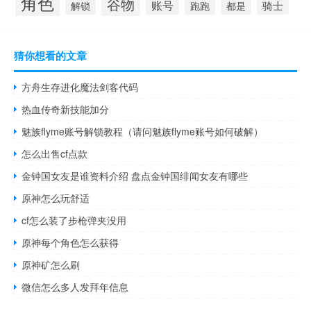
角色
谷物
账号
骑士
解锁
跑跑
都是
猜你想看的文章
方舟生存进化魔法剑客代码
热血传奇新技能加分
魅族flyme账号解锁教程（请问魅族flyme账号如何破解）
怎么出售cf点款
金钟国女友是谁资料介绍 盘点金钟国绯闻女友有哪些
原神怎么玩舒适
cf怎么装了步枪弹夹没用
原神每个角色怎么获得
原神矿怎么刷
微信怎么多人发拜年信息